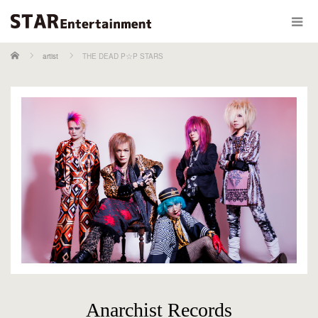
ホーム
artist
THE DEAD P☆P STARS
Anarchist Records